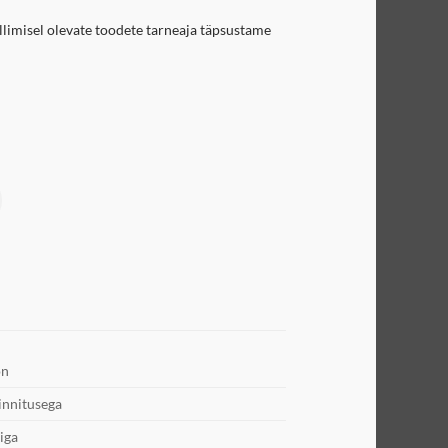
llimisel olevate toodete tarneaja täpsustame
on
innitusega
iga