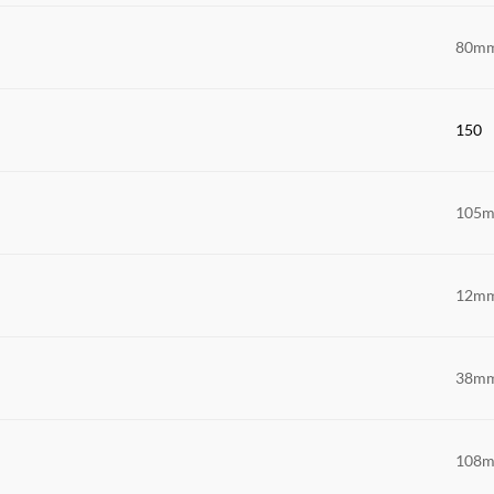
80m
150
105
12m
38m
108