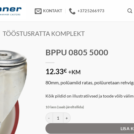
KONTAKT
+3725266973
TÖÖSTUSRATTA KOMPLEKT
BPPU 0805 5000
12.33
€
+KM
80mm, polüamiid ratas, polüuretaan rehviga
Kõik pildid on illustratiivsed ja toode võib väli
10 laos (saab järeltellida)
BPPU 0805 5000 kogus
LISA 