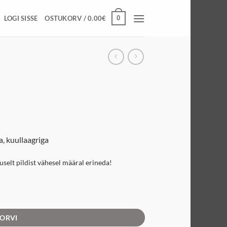
0
LOGI SISSE
OSTUKORV /
0.00
€
, kuullaagriga
muselt pildist vähesel määral erineda!
KORVI