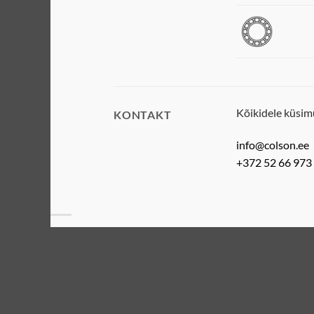
Kõikidele küsim
KONTAKT
info@colson.ee
+372 52 66 973