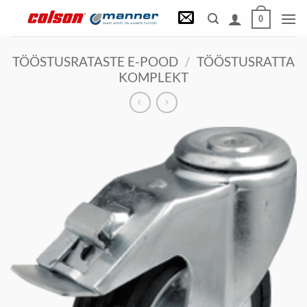
Skip
0
to
content
TÖÖSTUSRATASTE E-POOD
/
TÖÖSTUSRATTA
KOMPLEKT