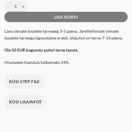
BPSM 1607 2000 kogus
LISA KORVI
Laos olevate toodete tarneaeg 3-5 päeva. Järeltellimisel olevate
toodete tarneaja täpsustame eraldi, üldjuhul on tarne 7-14 päeva.
Üle 50 EUR koguostu puhul tarne tasuta.
Hindadele lisandub käibemaks 24%.
KÜSI STEP FILE
KÜSI LISAINFOT