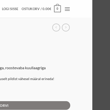
0
LOGI SISSE
OSTUKORV /
0.00
€
ga, roostevaba kuullaagriga
muselt pildist vähesel määral erineda!
KORVI