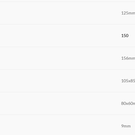
125m
150
156m
105x8
80x60
9mm