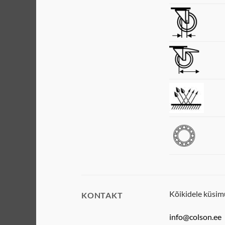
Kõikidele küsim
KONTAKT
info@colson.ee