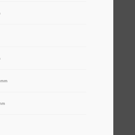
m
m
5mm
mm