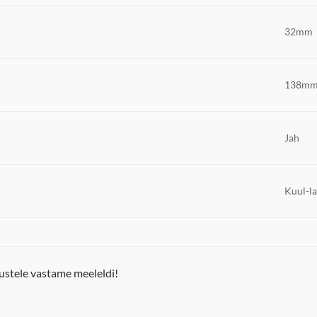
32mm
138m
Jah
Kuul-l
ustele vastame meeleldi!