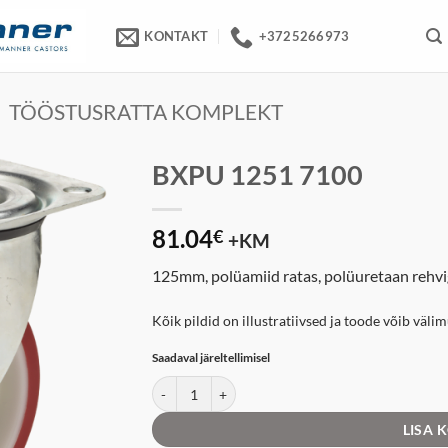
KONTAKT
+3725266973
TÖÖSTUSRATTA KOMPLEKT
BXPU 1251 7100
81.04
€
+KM
125mm, polüamiid ratas, polüuretaan rehvi
Kõik pildid on illustratiivsed ja toode võib väli
Saadaval järeltellimisel
BXPU 1251 7100 kogus
LISA 