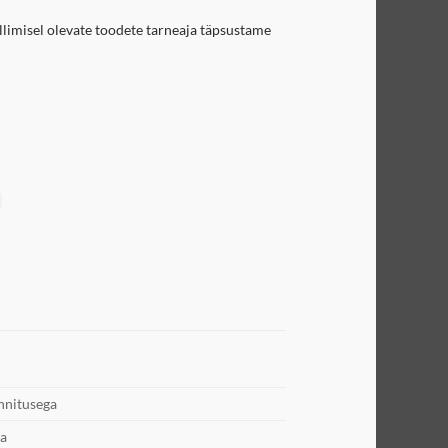
llimisel olevate toodete tarneaja täpsustame
nnitusega
ga